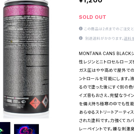
¥1,200
SOLD OUT
この商品は2点までのご注文と
別途送料がかかります。
送料
MONTANA CANS BLA
性レジンとニトロセルローズ
ガス圧はやや高めで屋外での
ントロールを可能にします。
るので塗った後にすぐ別の色
イズ音もおさえ、完璧なライ
を備え持ち極寒の中でも性能
あらゆるストリートアーティス
された塗料です。力強くてカ
レーペイントです。嫌な刺激