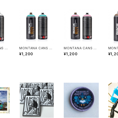
S BL
MONTANA CANS BL
MONTANA CANS BL
MONT
ULA
ACK NC.FORMULA
ACK NC.FORMULA
ACK 
¥1,200
¥1,200
¥1,2
R CHR
400ml / NAPPIES
400ml / PINK CADIL
400m
LAC
E