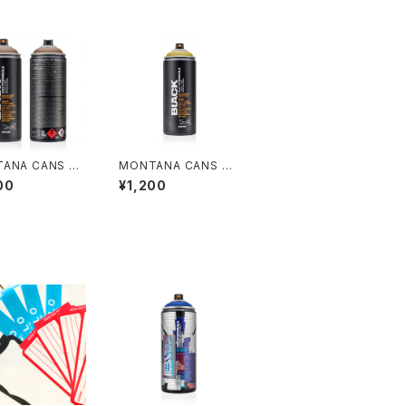
ANA CANS BL
MONTANA CANS BL
NC.FORMULA
ACK NC.FORMULA
00
¥1,200
l / CHOCOLAT
400ml / MASALA