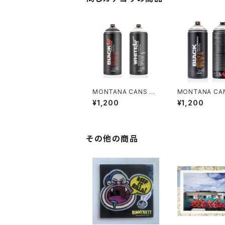
MONTANA CANS BL
MONTANA CAN
ACK OUT & WHITE
ACK NC.FORM
¥1,200
¥1,200
OUT 400ml
400ml / SILVE
OME
その他の商品